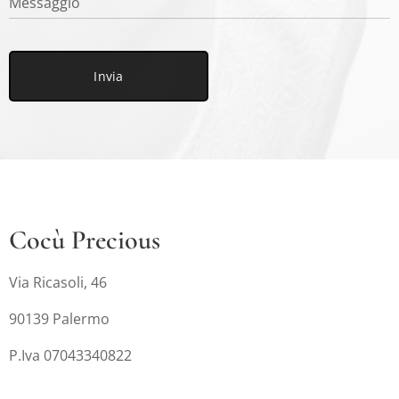
Messaggio
Invia
Cocù Precious
Via Ricasoli, 46
90139 Palermo
P.Iva 07043340822