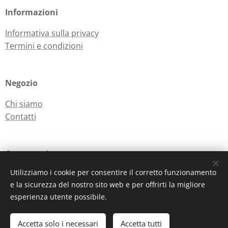
Informazioni
Informativa sulla privacy
Termini e condizioni
Negozio
Chi siamo
Contatti
Contattaci
Utilizziamo i cookie per consentire il corretto funzionamento
E-mail: infomail@cocushop.it
e la sicurezza del nostro sito web e per offrirti la migliore
Telefono: 091.5667312
esperienza utente possibile.
Accetta solo i necessari
Accetta tutti