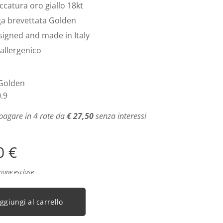
ccatura oro giallo 18kt
ga brevettata Golden
igned and made in Italy
allergenico
 Golden
0.9
pagare in 4 rate da
€ 27,50
senza interessi
0
€
zione escluse
ggiungi al carrello