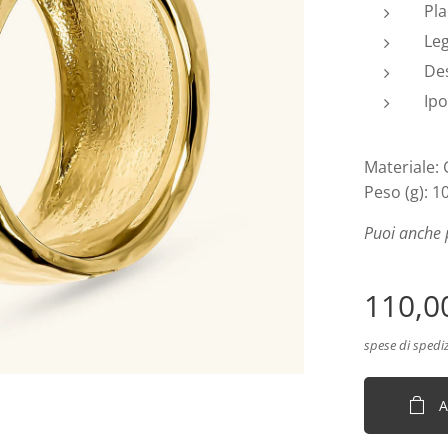
Pla
Le
Des
Ipo
Materiale:
Peso (g): 1
Puoi anche 
110,0
spese di spedi
A