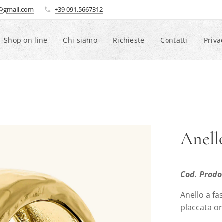
i@gmail.com
+39 091.5667312
Shop on line
Chi siamo
Richieste
Contatti
Priva
Anello
Cod. Prodo
Anello a fa
placcata or