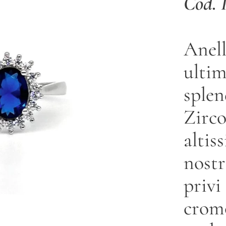
Cod. 
Anell
ultim
splen
Zirco
altis
nostr
privi
cromo