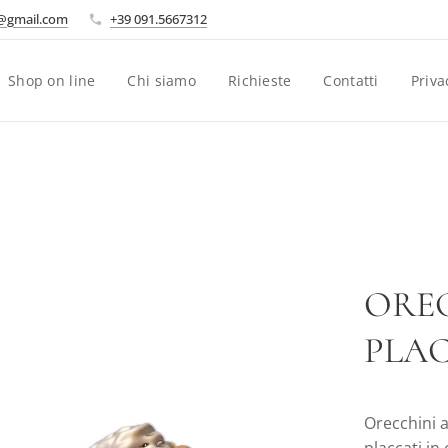
i@gmail.com
+39 091.5667312
Shop on line
Chi siamo
Richieste
Contatti
Priva
ORE
PLAC
Orecchini a