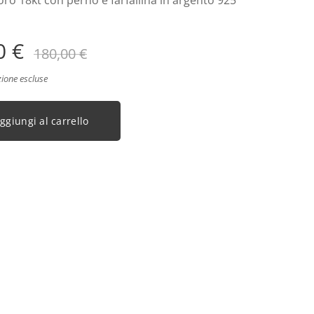
 oro 18kt con perno e farfallina in argento 925
0
€
180,00
€
zione escluse
ggiungi al carrello