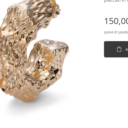
placcati in
150,0
spese di spedi
A