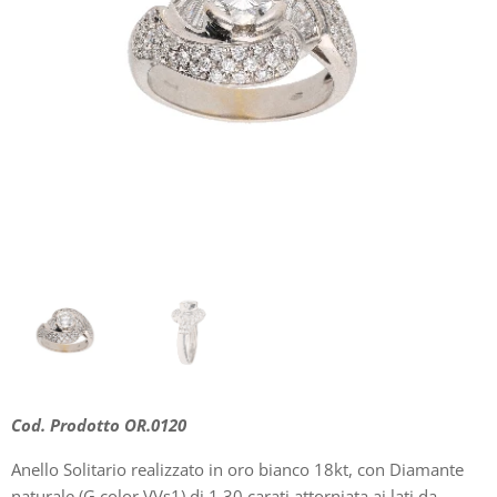
Cod. Prodotto OR.0120
Anello Solitario realizzato in oro bianco 18kt, con Diamante
naturale (G color VVs1) di 1,30 carati attorniata ai lati da