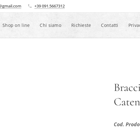
i@gmail.com
+39 091.5667312
Shop on line
Chi siamo
Richieste
Contatti
Priva
Bracc
Caten
Cod. Prodo