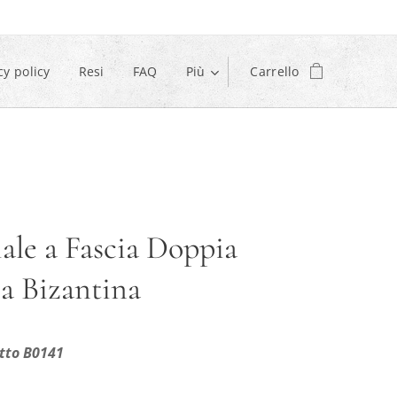
cy policy
Resi
FAQ
Più
Carrello
iale a Fascia Doppia
a Bizantina
tto B0141