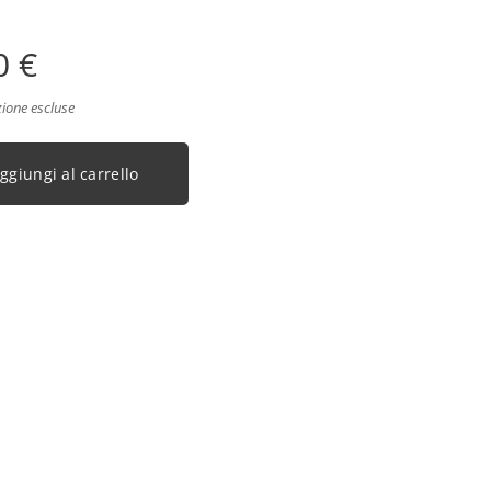
0
€
zione escluse
ggiungi al carrello