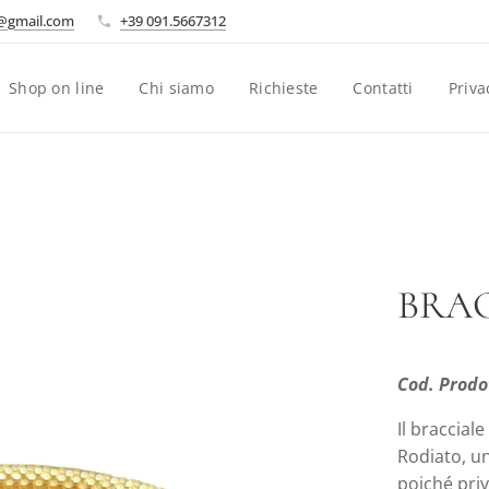
i@gmail.com
+39 091.5667312
Shop on line
Chi siamo
Richieste
Contatti
Priva
BRAC
Cod. Prodo
Il braccial
Rodiato, u
poiché priv