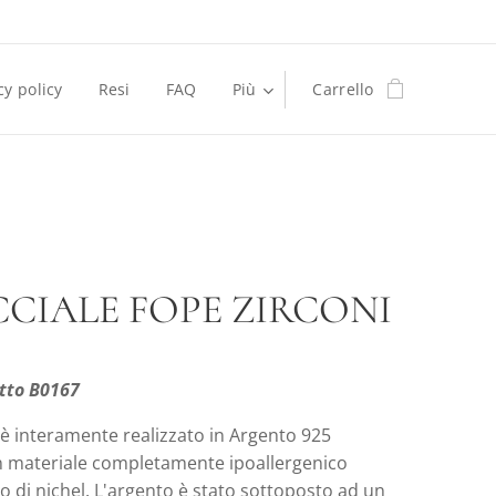
cy policy
Resi
FAQ
Più
Carrello
CIALE FOPE ZIRCONI
tto B0167
e è interamente realizzato in Argento 925
n materiale completamente ipoallergenico
o di nichel. L'argento è stato sottoposto ad un