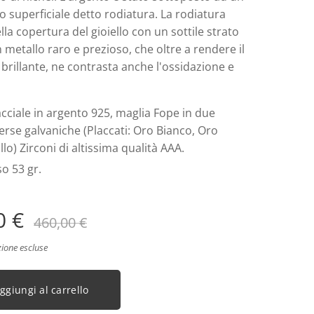
 superficiale detto rodiatura. La rodiatura
lla copertura del gioiello con un sottile strato
n metallo raro e prezioso, che oltre a rendere il
ù brillante, ne contrasta anche l'ossidazione e
cciale in argento 925, maglia Fope in due
erse galvaniche (Placcati: Oro Bianco, Oro
llo) Zirconi di altissima qualità AAA.
o 53 gr.
0
€
460,00
€
zione escluse
ggiungi al carrello