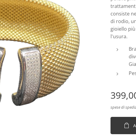
trattamento
consiste ne
di rodio, u
gioiello pi
l'usura.
Bra
div
Gia
Pes
399,0
spese di spedi
A