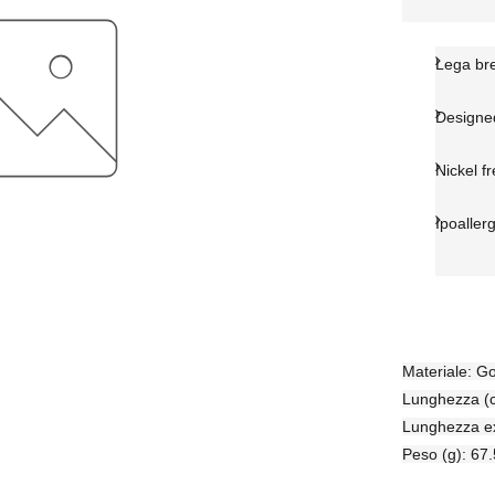
Lega br
Designed
Nickel f
Ipoaller
Materiale: G
Lunghezza (
Lunghezza ex
Peso (g): 67.