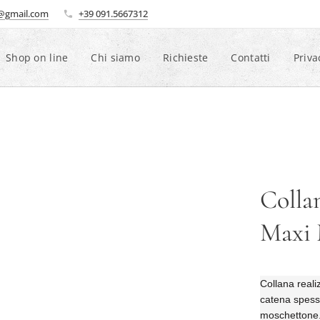
i@gmail.com
+39 091.5667312
Shop on line
Chi siamo
Richieste
Contatti
Priva
Colla
Maxi 
Collana reali
catena spess
moschettone