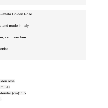
evettata Golden Rosé
 and made in Italy
ree, cadmium free
genica
olden rose
cm): 47
tender (cm): 1.5
5