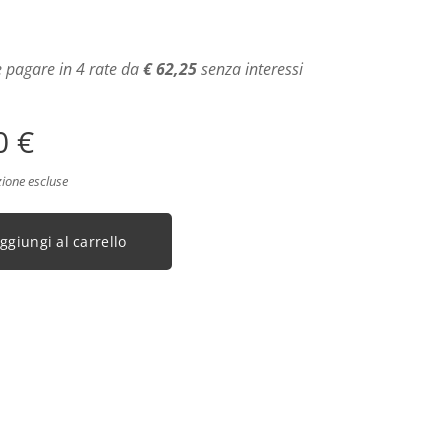
 pagare in 4 rate da
€ 62,25
senza interessi
0
€
zione escluse
ggiungi al carrello