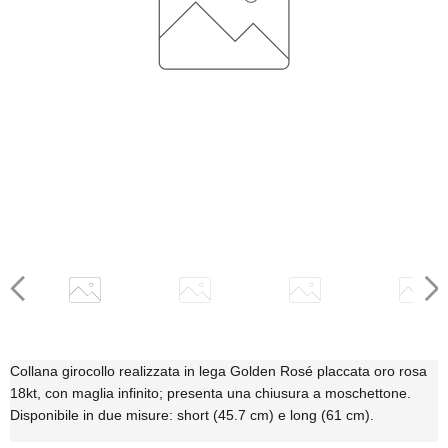
Per il prezzo e l'acquisto della collana da 61 cm chiedere al
servizio whatsApp
Collana girocollo realizzata in lega Golden Rosé placcata oro rosa
18kt, con maglia infinito; presenta una chiusura a moschettone.
Disponibile in due misure: short (45.7 cm) e long (61 cm).