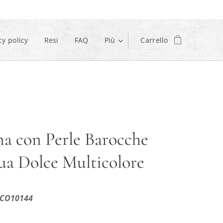
cy policy
Resi
FAQ
Più
Carrello
na con Perle Barocche
ua Dolce Multicolore
 CO10144