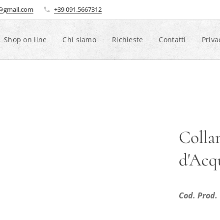
i@gmail.com
+39 091.5667312
Shop on line
Chi siamo
Richieste
Contatti
Priva
Colla
d'Acq
Cod. Prod.