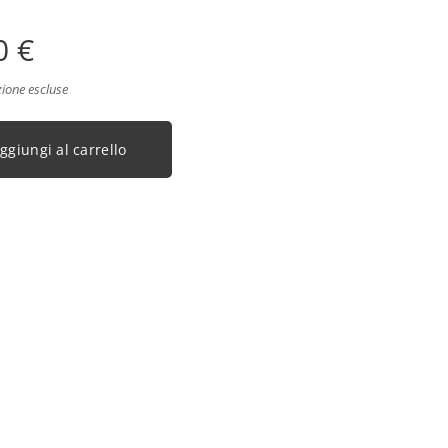
0
€
zione escluse
ggiungi al carrello