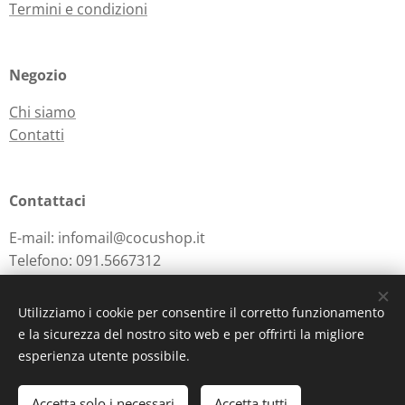
Termini e condizioni
Negozio
Chi siamo
Contatti
Contattaci
E-mail: infomail@cocushop.it
Telefono: 091.5667312
Utilizziamo i cookie per consentire il corretto funzionamento
e la sicurezza del nostro sito web e per offrirti la migliore
Powered by
Webnode
Cookies
esperienza utente possibile.
Aggiungi al carrello
Accetta solo i necessari
Accetta tutti