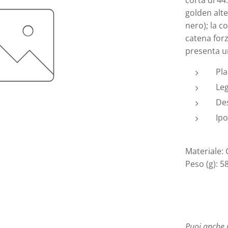
corta di 44
golden alte
nero); la c
catena forz
presenta u
Pla
Le
Des
Ipo
Materiale:
Peso (g): 5
Puoi anche 