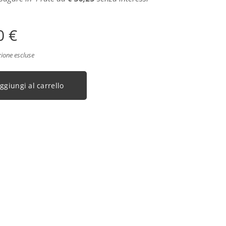
0
€
zione escluse
ggiungi al carrello