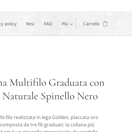
cy policy
Resi
FAQ
Più
Carrello
na Multifilo Graduata con
a Naturale Spinello Nero
ti-filo realizzata in lega Golden, placcata oro
 composta da tre fili graduati: la collana più