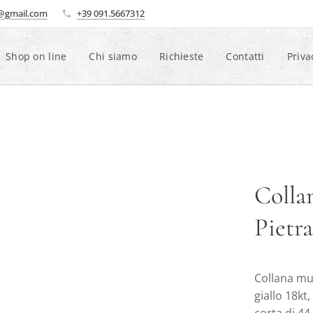
i@gmail.com
+39 091.5667312
Shop on line
Chi siamo
Richieste
Contatti
Priva
Colla
Pietr
Collana mul
giallo 18kt,