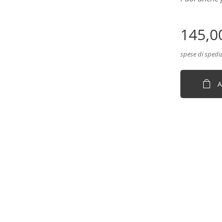
145,0
spese di spedi
A