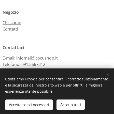
Negozio
Chi siamo
Contatti
Contattaci
E-mail: infomail@cocushop.it
Telefono: 091.5667312
Utilizziamo i cookie per consentire il corretto funzionamento
e la sicurezza del nostro sito web e per offrirti la migliore
Powered by
Webnode
Cookies
esperienza utente possibile.
Aggiungi al carrello
Accetta solo i necessari
Accetta tutti