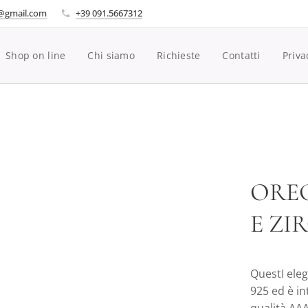
i@gmail.com
+39 091.5667312
Shop on line
Chi siamo
Richieste
Contatti
Priva
OREC
E ZI
QuestI eleg
925 ed è in