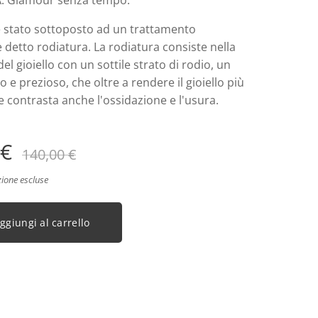
A. Glamour senza tempo.
è stato sottoposto ad un trattamento
e detto rodiatura. La rodiatura consiste nella
el gioiello con un sottile strato di rodio, un
o e prezioso, che oltre a rendere il gioiello più
ne contrasta anche l'ossidazione e l'usura.
€
140,00
€
zione escluse
ggiungi al carrello