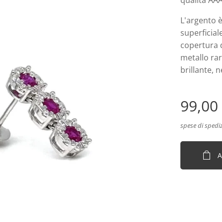
qualità AA
L'argento 
superficial
copertura d
metallo rar
brillante, 
99,00
spese di spedi
A