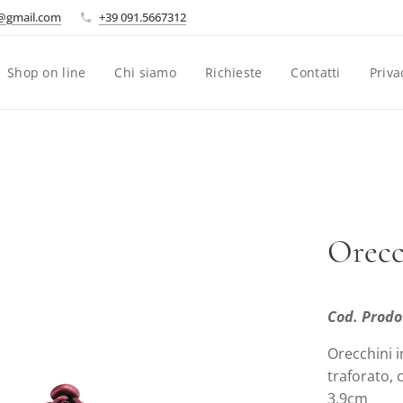
i@gmail.com
+39 091.5667312
Shop on line
Chi siamo
Richieste
Contatti
Priva
Orecc
Cod. Prodo
Orecchini 
traforato, 
3,9cm