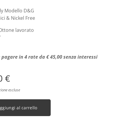
aly Modello D&G
ici & Nickel Free
 Ottone lavorato
7
 pagare in 4 rate da € 45,00 senza interessi
0
€
zione escluse
ggiungi al carrello