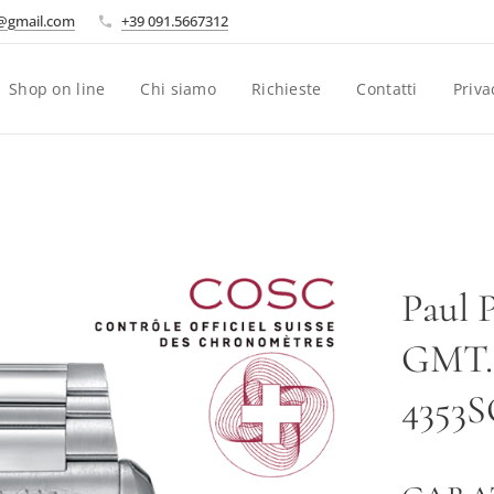
i@gmail.com
+39 091.5667312
Shop on line
Chi siamo
Richieste
Contatti
Priva
Paul 
GMT. 
4353S