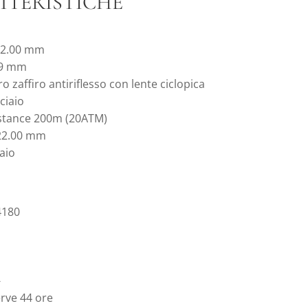
TTERISTICHE
42.00 mm
.9 mm
ro zaffiro antiriflesso con lente ciclopica
ciaio
stance 200m (20ATM)
22.00 mm
aio
4180
-
rve 44 ore