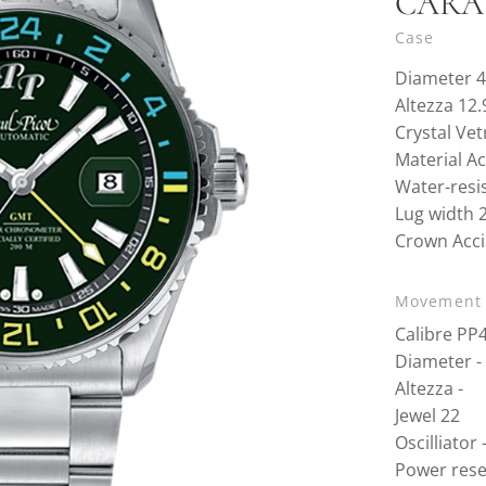
CARA
Case
Diameter 
Altezza 12
Crystal Vet
Material Ac
Water-resi
Lug width 
Crown Acci
Movement
Calibre PP
Diameter -
Altezza -
Jewel 22
Oscilliator 
Power rese