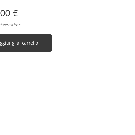
,00
€
zione escluse
ggiungi al carrello